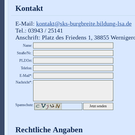
Kontakt
E-Mail:
kontakt@sks-burgbreite.bildung-lsa.de
Tel.: 03943 / 25141
Anschrift: Platz des Friedens 1, 38855 Werniger
Name:
Straße/Nr.:
PLZ/Ort:
Telefon:
E-Mail*:
Nachricht*:
Spamschutz:
+
©
−
OpenStreetMap
contributors
Rechtliche Angaben