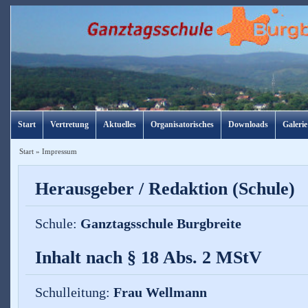
Start
Vertretung
Aktuelles
Organisatorisches
Downloads
Galerie
Start
»
Impressum
Herausgeber / Redaktion (Schule)
Schule:
Ganztagsschule Burgbreite
Inhalt nach § 18 Abs. 2 MStV
Schulleitung:
Frau Wellmann